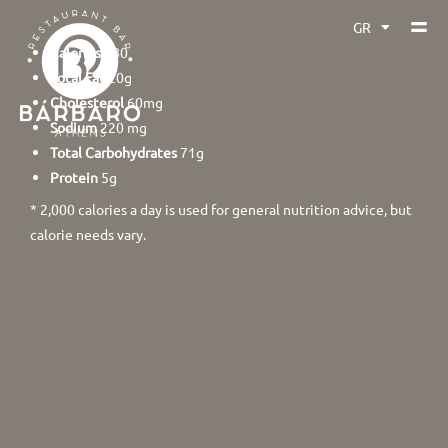
GR
EN
Calories
480
Total Fat
20g
Cholesterol
60mg
Sodium
220 mg
Total Carbohydrates
71g
Protein
5g
* 2,000 calories a day is used for general nutrition advice, but
calorie needs vary.