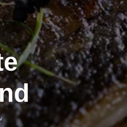
te
nd
ν