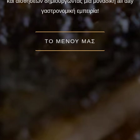
και
αισθήσεων
δημιουργώντας
μια
μοναδική
all
day
γαστρονομική
εμπειρία!
ΤΟ ΜΕΝΟΥ ΜΑΣ