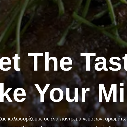
et
The
Tas
ke
Your
Mi
Σας
καλωσορίζουμε
σε
ένα
πάντρεμα
γεύσεων,
αρωμάτω