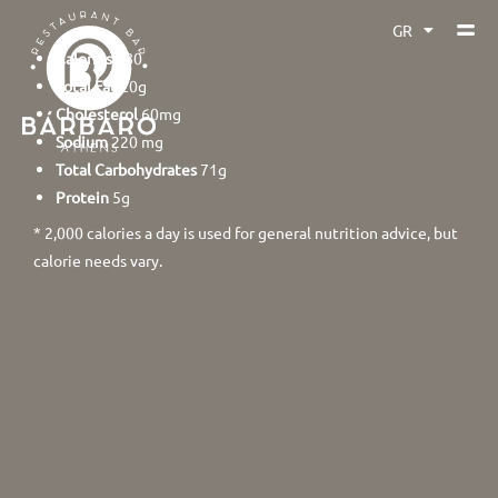
GR
EN
Calories
480
Total Fat
20g
Cholesterol
60mg
Sodium
220 mg
Total Carbohydrates
71g
Protein
5g
* 2,000 calories a day is used for general nutrition advice, but
calorie needs vary.