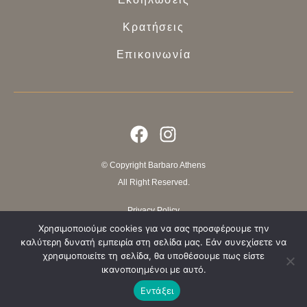
Κρατήσεις
Επικοινωνία
© Copyright Barbaro Athens
All Right Reserved.
Privacy Policy
Terms of use
Χρησιμοποιούμε cookies για να σας προσφέρουμε την
καλύτερη δυνατή εμπειρία στη σελίδα μας. Εάν συνεχίσετε να
χρησιμοποιείτε τη σελίδα, θα υποθέσουμε πως είστε
Website crafted by ElevateIT
ικανοποιημένοι με αυτό.
Εντάξει