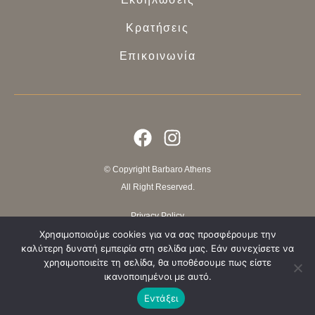
Κρατήσεις
Επικοινωνία
© Copyright Barbaro Athens
All Right Reserved.
Privacy Policy
Terms of use
Χρησιμοποιούμε cookies για να σας προσφέρουμε την
καλύτερη δυνατή εμπειρία στη σελίδα μας. Εάν συνεχίσετε να
χρησιμοποιείτε τη σελίδα, θα υποθέσουμε πως είστε
Website crafted by ElevateIT
ικανοποιημένοι με αυτό.
Εντάξει