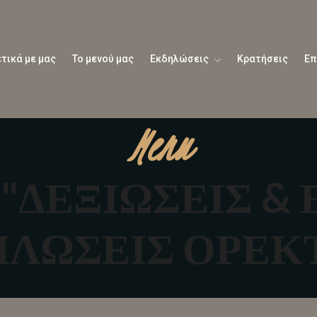
τικά με μας
Το μενού μας
Εκδηλώσεις
Κρατήσεις
Επ
Menu
s "ΔΕΞΙΩΣΕΙΣ &
ΛΩΣΕΙΣ ΟΡΕΚ